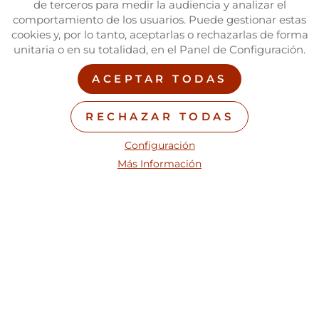
de terceros para medir la audiencia y analizar el
comportamiento de los usuarios. Puede gestionar estas
cookies y, por lo tanto, aceptarlas o rechazarlas de forma
unitaria o en su totalidad, en el Panel de Configuración.
ACEPTAR TODAS
Estad unidos entre vosotros, ayudaos a vivir y
a crecer en la fe y en la vida cristiana. -
RECHAZAR TODAS
Benedicto XVI-
Configuración
Más Información
Testimonios
>> El impresionante testimonio de Belén,
de las convivencias de Toledo y Valencia
Este verano tuve la oportunidad de participar en una