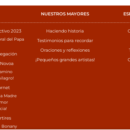
NUESTROS MAYORES
ES
ctivo 2023
Haciendo historia
C
ral del Papa
Testimonios para recordar
Oraciones y reflexiones
regación
¡Pequeños grandes artistas!
C
 Novoa
camino
ilagro!
ornet
ta Madre
Amor
cia!
tires
g Bonany