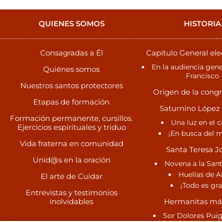
QUIENES SOMOS
HISTORIA
Consagradas a Él
Capítulo General ele
En la audiencia gene
Quiénes somos
Francisco
Nuestros santos protectores
Origen de la cong
Etapas de formación
Saturnino López
Formación permanente, cursillos.
Una luz en el 
Ejercicios espirituales y triduo
¡En busca del m
Vida fraterna en comunidad
Santa Teresa J
Unid@s en la oración
Novena a la San
Huellas de 
El arte de Cuidar
¡Todo es gra
Entrevistas y testimonios
inolvidables
Hermanitas már
Sor Dolores Pui