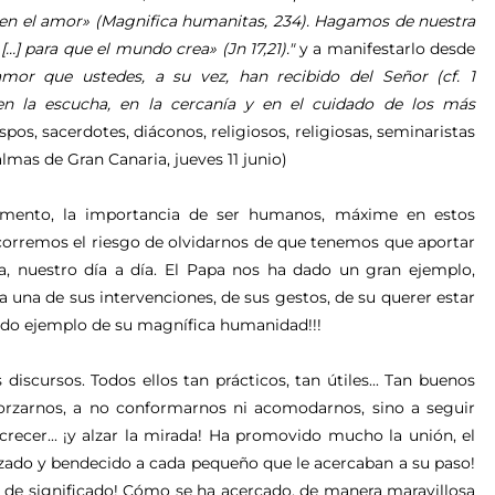
l en el amor» (Magnifica humanitas, 234). Hagamos de nuestra
…] para que el mundo crea» (Jn 17,21)."
y a manifestarlo desde
mor que ustedes, a su vez, han recibido del Señor (cf. 1
en la escucha, en la cercanía y en el cuidado de los más
spos, sacerdotes, diáconos, religiosos, religiosas, seminaristas
lmas de Gran Canaria, jueves 11 junio)
omento, la importancia de ser humanos, máxime en estos
 corremos el riesgo de olvidarnos de que tenemos que aportar
a, nuestro día a día. El Papa nos ha dado un gran ejemplo,
 una de sus intervenciones, de sus gestos, de su querer estar
a dado ejemplo de su magnífica humanidad!!!
scursos. Todos ellos tan prácticos, tan útiles... Tan buenos
orzarnos, a no conformarnos ni acomodarnos, sino a seguir
crecer... ¡y alzar la mirada! Ha promovido mucho la unión, el
razado y bendecido a cada pequeño que le acercaban a su paso!
 de significado! Cómo se ha acercado, de manera maravillosa