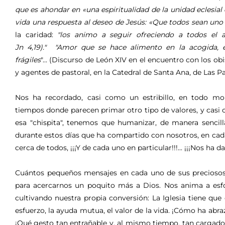
que es ahondar en «una espiritualidad de la unidad eclesia
vida una respuesta al deseo de Jesús: «Que todos sean uno [
la caridad:
"los animo a seguir ofreciendo a todos el a
Jn 4,19)." "Amor que se hace alimento en la acogida, 
frágiles
"... (Discurso de León XIV en el encuentro con los obi
y agentes de pastoral, en la Catedral de Santa Ana, de Las Pa
Nos ha recordado, casi como un estribillo, en todo m
tiempos donde parecen primar otro tipo de valores, y casi
esa "chispita", tenemos que humanizar, de manera sencill
durante estos días que ha compartido con nosotros, en cada
cerca de todos, ¡¡¡Y de cada uno en particular!!!... ¡¡¡Nos h
Cuántos pequeños mensajes en cada uno de sus preciosos di
para acercarnos un poquito más a Dios. Nos anima a esf
cultivando nuestra propia conversión: La Iglesia tiene que 
esfuerzo, la ayuda mutua, el valor de la vida. ¡Cómo ha ab
¡Qué gesto tan entrañable y, al mismo tiempo, tan cargado