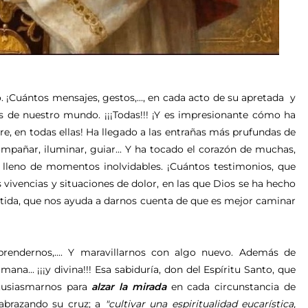
. ¡Cuántos mensajes, gestos,..., en cada acto de su apretada y
s de nuestro mundo. ¡¡¡Todas!!! ¡Y es impresionante cómo ha
e, en todas ellas! Ha llegado a las entrañas más prufundas de
ompañar, iluminar, guiar... Y ha tocado el corazón de muchas,
lleno de momentos inolvidables. ¡Cuántos testimonios, que
vivencias y situaciones de dolor, en las que Dios se ha hecho
rtida, que nos ayuda a darnos cuenta de que es mejor caminar
prendernos,.... Y maravillarnos con algo nuevo. Además de
a... ¡¡¡y divina!!! Esa sabiduría, don del Espíritu Santo, que
ntusiasmarnos para
alzar la mirada
en cada circunstancia de
 abrazando su cruz; a
"cultivar una espiritualidad eucarística,