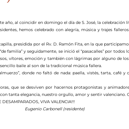
te año, al coincidir en domingo el día de S. José, la celebración li
sidentes, hemos celebrado con alegría, música y trajes falleros y
 capilla, presidida por el Rv. D. Ramón Fita, en la que particip
“de familia” y seguidamente, se inició el “pasacalles” por todos 
usos, vítores, emoción y también con lágrimas por alguno de lo
cillo baile al son de la tradicional música fallera.
lmuerzo”, donde no faltó de nada: paella, vistés, tarta, café
oras, que se desviven por hacernos protagonistas y animadore
con tanta elegancia, nuestro orgullo, amor y sentir valenciano. G
ESAMPARADOS, VIVA VALENCIA!!!
Eugenio Carbonell (residente)