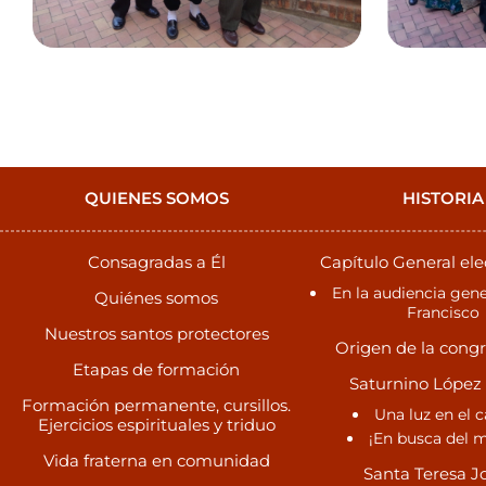
QUIENES SOMOS
HISTORIA
Consagradas a Él
Capítulo General ele
En la audiencia gene
Quiénes somos
Francisco
Nuestros santos protectores
Origen de la cong
Etapas de formación
Saturnino López
Formación permanente, cursillos.
Una luz en el 
Ejercicios espirituales y triduo
¡En busca del m
Vida fraterna en comunidad
Santa Teresa J