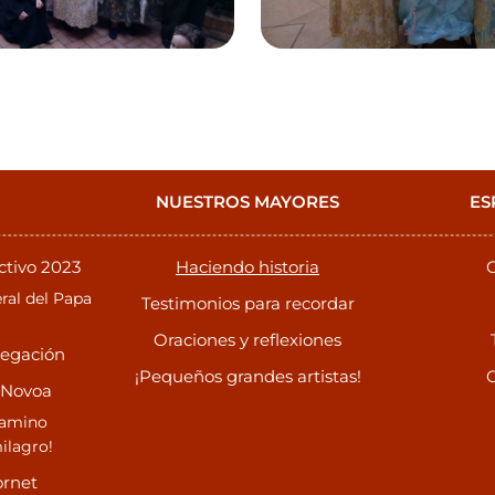
NUESTROS MAYORES
ES
ctivo 2023
Haciendo historia
C
ral del Papa
Testimonios para recordar
Oraciones y reflexiones
regación
¡Pequeños grandes artistas!
C
 Novoa
camino
ilagro!
ornet